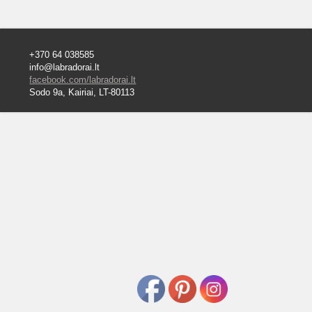
+370 64 038585
info@labradorai.lt
facebook.com/labradorai.lt
Sodo 9a, Kairiai, LT-80113