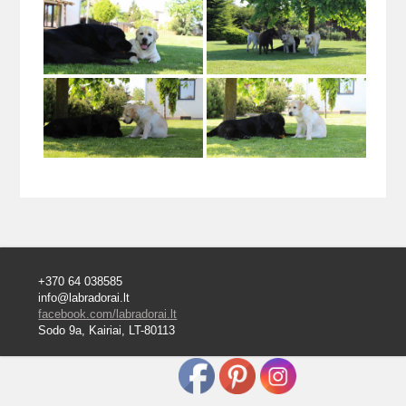
+370 64 038585
info@labradorai.lt
facebook.com/labradorai.lt
Sodo 9a, Kairiai, LT-80113